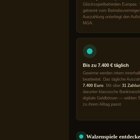
Glücksspielbehörden Europas. 
getrennt vom Betriebsvermögen 
Auszahlung unterliegt den Aufsi
MGA.
Bis zu 7.400 € täglich
Gewinne werden intern innerha
bearbeitet. Das tägliche Auszahl
7.400 Euro
. Mit über
31 Zahl
darunter klassische Banktransf
digitale Geldbörsen — wählen S
zu ihrem Alltag passt.
Walzenspiele entdeck