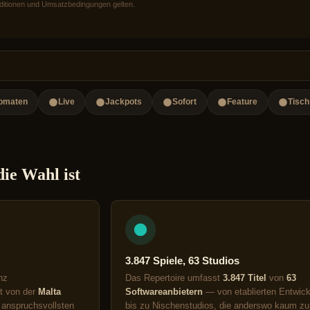
ditionen und Umsatzbedingungen gelten.
omaten
Live
Jackpots
Sofort
Feature
Tisch
ie Wahl ist
3.847 Spiele, 63 Studios
nz
Das Repertoire umfasst
3.847 Titel
von
63
lt von der
Malta
Softwareanbietern
— von etablierten Entwick
 anspruchsvollsten
bis zu Nischenstudios, die anderswo kaum zu