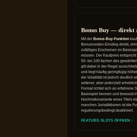
Bonus Buy — direkt
Mit der
Bonus-Buy-Funktion
kauf
Bonusrunden-Einstieg direkt, oh
zufälliges Erscheinen im Basissp
müssen. Der Kaufpreis entsprich
50- bis 100-fachen des gewählte
gilt dabei in der Regel ausschließ
und liegt häufig geringfügig höhe
die Volatilität ist jedoch deutlich
seltener, aber potenziell erheblic
Format richtet sich an erfahrene S
Basisspiel kennen und bewusst in
Hochrisikovariante eines Titels e
manchen Jurisdiktionen ist die Fu
regulierungsbedingt deaktiviert.
FEATURE-SLOTS ÖFFNEN