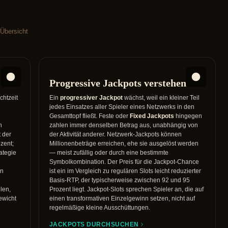
 Übersicht
Progressive Jackpots verstehen
chtzeit
Ein
progressiver Jackpot
wächst, weil ein kleiner Teil
jedes Einsatzes aller Spieler eines Netzwerks in den
Gesamttopf fließt. Feste oder
Fixed Jackpots
hingegen
n
zahlen immer denselben Betrag aus, unabhängig von
t der
der Aktivität anderer. Netzwerk-Jackpots können
zent;
Millionenbeträge erreichen, ehe sie ausgelöst werden
ategie
— meist zufällig oder durch eine bestimmte
Symbolkombination. Der Preis für die Jackpot-Chance
en
ist ein im Vergleich zu regulären Slots leicht reduzierter
Basis-RTP, der typischerweise zwischen 92 und 95
len,
Prozent liegt. Jackpot-Slots sprechen Spieler an, die auf
ewicht
einen transformativen Einzelgewinn setzen, nicht auf
regelmäßige kleine Ausschüttungen.
JACKPOTS DURCHSUCHEN