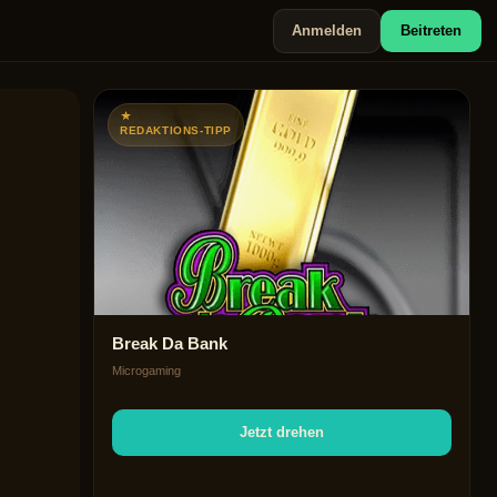
Anmelden
Beitreten
REDAKTIONS-TIPP
Break Da Bank
Microgaming
Jetzt drehen