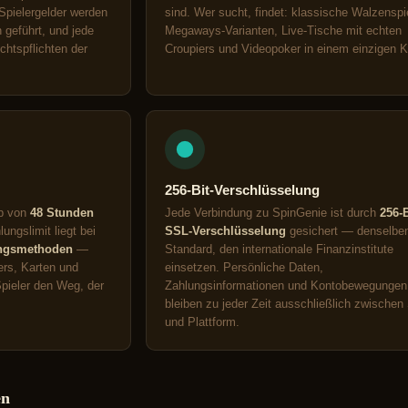
Spielergelder werden
sind. Wer sucht, findet: klassische Walzenspi
geführt, und jede
Megaways-Varianten, Live-Tische mit echten
chtspflichten der
Croupiers und Videopoker in einem einzigen K
256-Bit-Verschlüsselung
lb von
48 Stunden
Jede Verbindung zu SpinGenie ist durch
256-B
ungslimit liegt bei
SSL-Verschlüsselung
gesichert — denselbe
ungsmethoden
—
Standard, den internationale Finanzinstitute
ers, Karten und
einsetzen. Persönliche Daten,
pieler den Weg, der
Zahlungsinformationen und Kontobewegungen
bleiben zu jeder Zeit ausschließlich zwischen 
und Plattform.
en