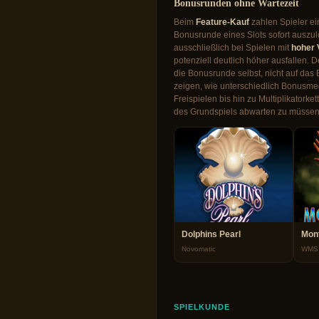
Bonusrunden ohne Wartezeit
Beim
Feature-Kauf
zahlen Spieler ei
Bonusrunde eines Slots sofort auszul
ausschließlich bei Spielen mit
hoher V
potenziell deutlich höher ausfallen. 
die Bonusrunde selbst, nicht auf das B
zeigen, wie unterschiedlich Bonusme
Freispielen bis hin zu Multiplikatorke
des Grundspiels abwarten zu müssen, f
Dolphins Pearl
Mon
Novomatic
WMS
SPIELKUNDE